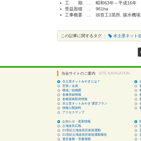
工 期 … 昭和63年～平成16年
受益面積 … 961ha
工事概要 … 頭首工1箇所, 揚水機場1
この記事に関するタグ
水土里ネット
当会サイトのご案内
SITE NAVIGATION
水土里ネットみやぎとは？
支部／会員
構成／組織図
各種登録情報
各種資格取得情報
水土里ネットみやぎ 運営プラン
情報公開資料
アクセスマップ
お知らせ・更新情報
土地改良広報
21世紀土地改良区創造運動
21世紀土地改良区創造運動報告
震災復興・営農再開