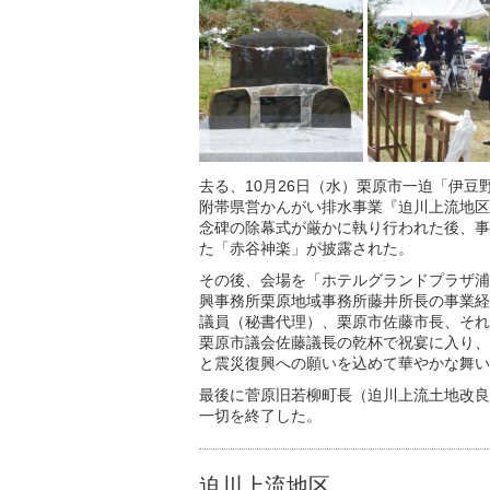
去る、10月26日（水）栗原市一迫「伊
附帯県営かんがい排水事業『迫川上流地区
念碑の除幕式が厳かに執り行われた後、事
た「赤谷神楽」が披露された。
その後、会場を「ホテルグランドプラザ浦
興事務所栗原地域事務所藤井所長の事業経
議員（秘書代理）、栗原市佐藤市長、それ
栗原市議会佐藤議長の乾杯で祝宴に入り、
と震災復興への願いを込めて華やかな舞い
最後に菅原旧若柳町長（迫川上流土地改良
一切を終了した。
迫川上流地区