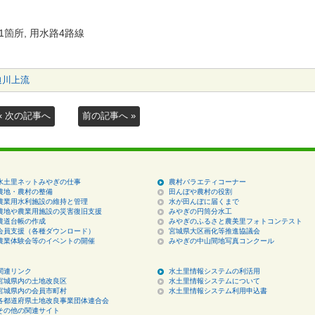
箇所, 用水路4路線
迫川上流
« 次の記事へ
前の記事へ »
水土里ネットみやぎの仕事
農村バラエティコーナー
農地・農村の整備
田んぼや農村の役割
農業用水利施設の維持と管理
水が田んぼに届くまで
農地や農業用施設の災害復旧支援
みやぎの円筒分水工
農道台帳の作成
みやぎのふるさと農美里フォトコンテスト
会員支援（各種ダウンロード）
宮城県大区画化等推進協議会
農業体験会等のイベントの開催
みやぎの中山間地写真コンクール
関連リンク
水土里情報システムの利活用
宮城県内の土地改良区
水土里情報システムについて
宮城県内の会員市町村
水土里情報システム利用申込書
各都道府県土地改良事業団体連合会
その他の関連サイト