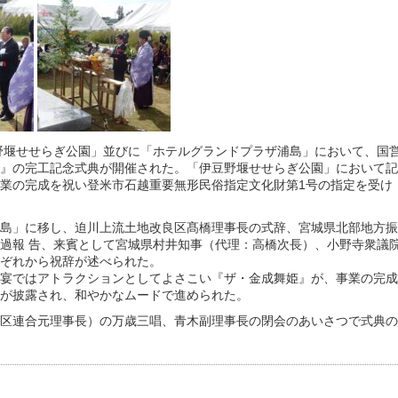
豆野堰せせらぎ公園」並びに「ホテルグランドプラザ浦島」において、国
』の完工記念式典が開催された。「伊豆野堰せせらぎ公園」において記
業の完成を祝い登米市石越重要無形民俗指定文化財第1号の指定を受け
島」に移し、迫川上流土地改良区髙橋理事長の式辞、宮城県北部地方振
過報 告、来賓として宮城県村井知事（代理：高橋次長）、小野寺衆議
ぞれから祝辞が述べられた。
宴ではアトラクションとしてよさこい『ザ・金成舞姫』が、事業の完成
が披露され、和やかなムードで進められた。
区連合元理事長）の万歳三唱、青木副理事長の閉会のあいさつで式典の