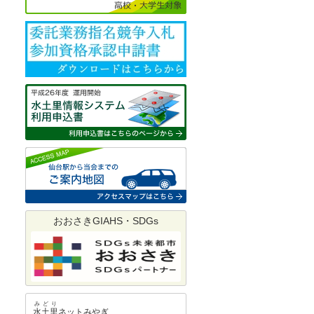
おおさきGIAHS・SDGs
みどり
水土里
ネットみやぎ