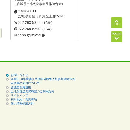
宮城県土地改良事業団体連合会
〒980-0011
🏠
宮城県仙台市青葉区上杉2-2-8
📞
022-263-5811（代表）
UP
📠
022-268-6390（FAX）
DOWN
✉
honbu@mlw.or.jp
お問い合わせ
令和8・9年度委託業務指名競争入札参加資格承認
申請書の受付について
会議室利用規則
土地改良歴史資料室のご利用案内
サイトマップ
利用規約・免責事項
個人情報保護方針