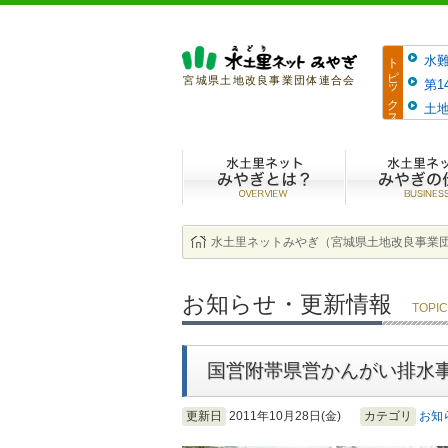
トピックス
水
宮城県土地改良事業団体連合会
第
土地
水土里ネットみ
水土里ネットみやぎ（宮城県土地改良事業
お知らせ・更新情報
TOPI
国営附帯県営かんがい排水
更新日
2011年10月28日(金)
カテゴリ
お知