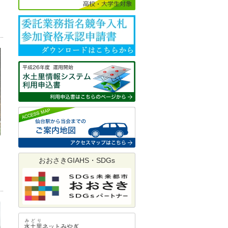
おおさきGIAHS・SDGs
みどり
水土里
ネットみやぎ