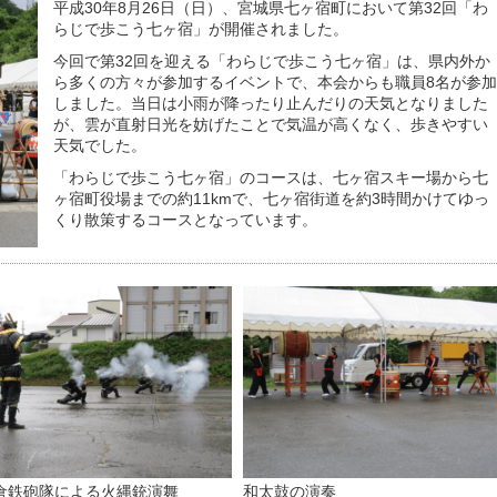
平成30年8月26日（日）、宮城県七ヶ宿町において第32回「わ
らじで歩こう七ヶ宿」が開催されました。
今回で第32回を迎える「わらじで歩こう七ヶ宿」は、県内外か
ら多くの方々が参加するイベントで、本会からも職員8名が参
しました。当日は小雨が降ったり止んだりの天気となりました
が、雲が直射日光を妨げたことで気温が高くなく、歩きやすい
天気でした。
「わらじで歩こう七ヶ宿」のコースは、七ヶ宿スキー場から七
ヶ宿町役場までの約11kmで、七ヶ宿街道を約3時間かけてゆっ
くり散策するコースとなっています。
倉鉄砲隊による火縄銃演舞
和太鼓の演奏