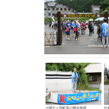
小関七ヶ宿町長の開会挨拶
片