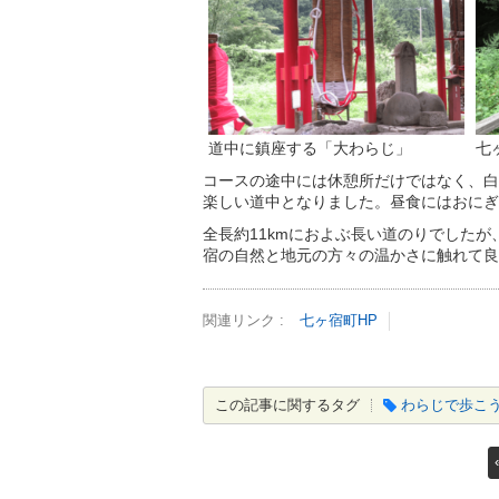
道中に鎮座する「大わらじ」
七
コースの途中には休憩所だけではなく、白
楽しい道中となりました。昼食にはおにぎ
全長約11kmにおよぶ長い道のりでした
宿の自然と地元の方々の温かさに触れて良
関連リンク
七ヶ宿町HP
この記事に関するタグ
わらじで歩こ