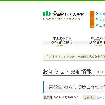
トピックス
水
宮城県土地改良事業団体連合会
第
土地
水土里ネットみ
水土里ネットみやぎ（宮城県土地改良事業
お知らせ・更新情報
TOPI
第32回 わらじで歩こう七
更新日
2018年8月30日(木)
カテゴリ
お知ら