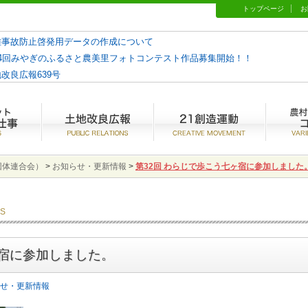
トップページ
お
難事故防止啓発用データの作成について
14回みやぎのふるさと農美里フォトコンテスト作品募集開始！！
改良広報639号
やぎとは？
水土里ネットみやぎの仕事
土地改良広報
21創造運
団体連合会）
>
お知らせ・更新情報
>
第32回 わらじで歩こう七ヶ宿に参加しました
CS
ヶ宿に参加しました。
せ・更新情報