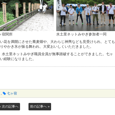
ヶ宿関所
水土里ネットみやぎ参加者一同
い花を満開にさせた蕎麦畑や、大わらじ神輿なども見受けられ、とても
りやかき氷が振る舞われ、大変おいしくいただきました。
が、水土里ネットみやぎ職員全員が無事踏破することができました。七ヶ
い経験になりました。
う
,
七ヶ宿
« 次の記事へ
前の記事へ »