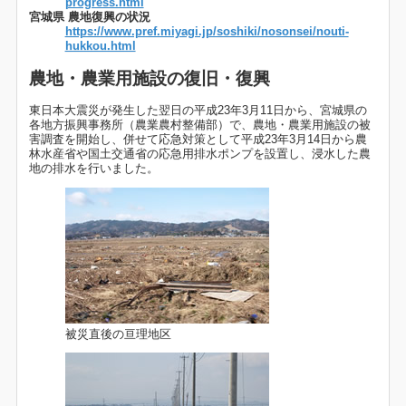
progress.html
宮城県 農地復興の状況
https://www.pref.miyagi.jp/soshiki/nosonsei/nouti-
hukkou.html
農地・農業用施設の復旧・復興
東日本大震災が発生した翌日の平成23年3月11日から、宮城県の
各地方振興事務所（農業農村整備部）で、農地・農業用施設の被
害調査を開始し、併せて応急対策として平成23年3月14日から農
林水産省や国土交通省の応急用排水ポンプを設置し、浸水した農
地の排水を行いました。
被災直後の亘理地区