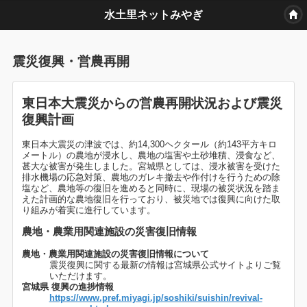
水土里ネットみやぎ
震災復興・営農再開
東日本大震災からの営農再開状況および震災
復興計画
東日本大震災の津波では、約14,300ヘクタール（約143平方キロ
メートル）の農地が浸水し、農地の塩害や土砂堆積、浸食など、
甚大な被害が発生しました。宮城県としては、浸水被害を受けた
排水機場の応急対策、農地のガレキ撤去や作付けを行うための除
塩など、農地等の復旧を進めると同時に、現場の被災状況を踏ま
えた計画的な農地復旧を行っており、被災地では復興に向けた取
り組みが着実に進行しています。
農地・農業用関連施設の災害復旧情報
農地・農業用関連施設の災害復旧情報について
震災復興に関する最新の情報は宮城県公式サイトよりご覧
いただけます。
宮城県 復興の進捗情報
https://www.pref.miyagi.jp/soshiki/suishin/revival-