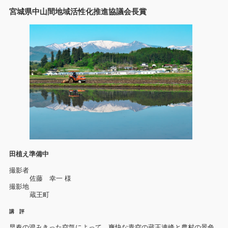
宮城県中山間地域活性化推進協議会長賞
田植え準備中
撮影者
佐藤 幸一 様
撮影地
蔵王町
講 評
早春の澄みきった空気によって、爽快な青空の蔵王連峰と農村の景色