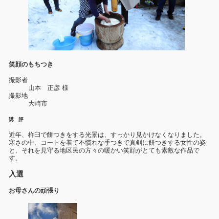
笑顔のもちつき
撮影者
山本 正彦 様
撮影地
大崎市
講 評
近年、杵臼で餅つきをする光景は、すっかり見かけなくなりました。
寒さの中、コートを着て不慣れな手つきで真剣に餅つきする女性の姿
と、それを見守る地区民の方々の暖かい笑顔がとても素敵な作品で
す。
入選
お母さんの頑張り