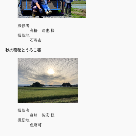
撮影者
高橋 達也 様
撮影地
石巻市
秋の稲穂とうろこ雲
撮影者
身崎 智宏 様
撮影地
色麻町