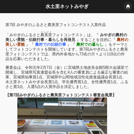
水土里ネットみやぎ
第7回 みやぎのふるさと農美里フォトコンテスト入賞作品
のんびり
「みやぎのふるさと
農美里
フォトコンテスト」は、『
みやぎの農村の
美しい景観・伝統行事・暮らしを再発見
』することを目的に『
農村の
美しい景観
』『
農村での伝統行事
』『
農村での暮らし
』をテーマと
してフォトコンテストを開催しています。第7回みやぎのふるさと農美
里フォトコンテストでは、県内外各地から73名の方々より119点の作
品を応募いただきました。
審査会は、令和元年2月7日（金）に宮城県土地改良会館5階大会議室で
開催し、宮城県写真連盟会長を含む4人の審査員による厳正な審査の結
果、宮城県知事賞1点、宮城県中山間地域活性化推進協議会長賞1点、
水土里ネットみやぎ会長賞1点、学生優秀賞1点、女性優秀賞1点、ふる
さと賞3点、入選5点の入賞作品を決定しました。
【第7回みやぎのふるさと農美里フォトコンテスト審査会風景】