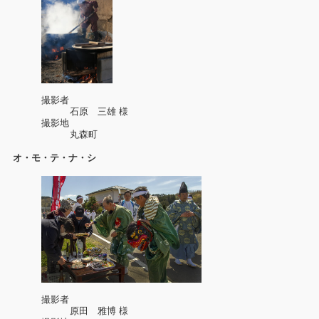
撮影者
石原 三雄 様
撮影地
丸森町
オ・モ・テ・ナ・シ
撮影者
原田 雅博 様