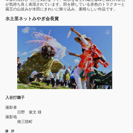
が気持ち良く表現されています。田を耕している赤色のトラクターと
蔵王の山並みが水田にきれいに映り込み、素晴らしい作品です。
水土里ネットみやぎ会長賞
入谷打囃子
撮影者
日野 俊文 様
撮影地
南三陸町
講 評