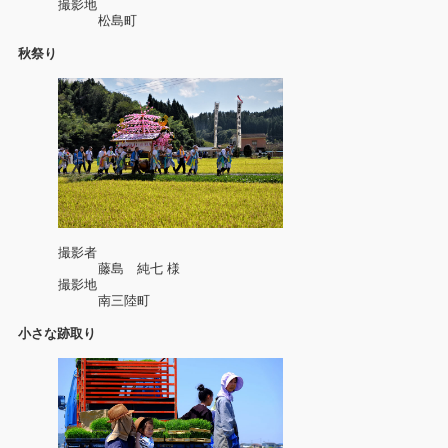
撮影地
松島町
秋祭り
撮影者
藤島 純七 様
撮影地
南三陸町
小さな跡取り