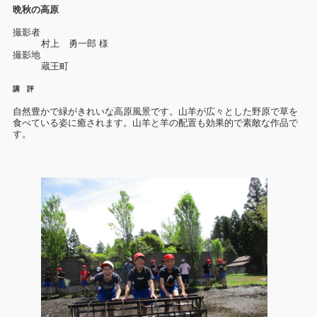
晩秋の高原
撮影者
村上 勇一郎 様
撮影地
蔵王町
講 評
自然豊かで緑がきれいな高原風景です。山羊が広々とした野原で草を
食べている姿に癒されます。山羊と羊の配置も効果的で素敵な作品で
す。