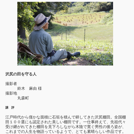
沢尻の田を守る人
撮影者
鈴木 麻由 様
撮影地
丸森町
講 評
江戸時代から僅かな面積に石垣を積んで耕してきた沢尻棚田。全国棚
田１００選にも認定された美しい棚田です。一仕事終えて、先祖代々
受け継がれてきた棚田を見下ろしながら木陰で寛ぐ男性の後ろ姿が、
これまでの人生を物語っているようで、とても素晴らしい作品です。