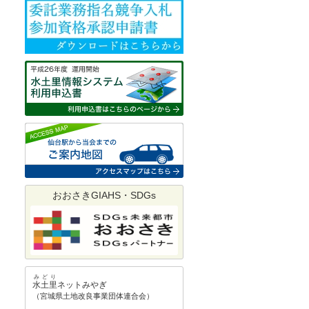
おおさきGIAHS・SDGs
みどり
水土里
ネットみやぎ
宮城県土地改良事業団体連合会