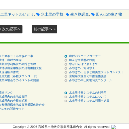
水土里ネットわいとう
,
水土里の学校
,
生き物調査
,
田んぼの生き物
« 次の記事へ
前の記事へ »
水土里ネットみやぎの仕事
農村バラエティコーナー
農地・農村の整備
田んぼや農村の役割
農業用水利施設の維持と管理
水が田んぼに届くまで
農地や農業用施設の災害復旧支援
みやぎの円筒分水工
農道台帳の作成
みやぎのふるさと農美里フォトコンテスト
会員支援（各種ダウンロード）
宮城県大区画化等推進協議会
農業体験会等のイベントの開催
みやぎの中山間地写真コンクール
関連リンク
水土里情報システムの利活用
宮城県内の土地改良区
水土里情報システムについて
宮城県内の会員市町村
水土里情報システム利用申込書
各都道府県土地改良事業団体連合会
その他の関連サイト
Copyright © 2026 宮城県土地改良事業団体連合会. All rights reserved.