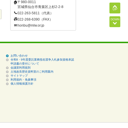
〒980-0011
🏠
宮城県仙台市青葉区上杉2-2-8
UP
📞
022-263-5811（代表）
📠
022-268-6390（FAX）
DOWN
✉
honbu@mlw.or.jp
お問い合わせ
令和8・9年度委託業務指名競争入札参加資格承認
申請書の受付について
会議室利用規則
土地改良歴史資料室のご利用案内
サイトマップ
利用規約・免責事項
個人情報保護方針