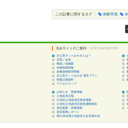
この記事に関するタグ
体験学習
,
当会サイトのご案内
SITE NAVIGATION
水土里ネットみやぎとは？
支部／会員
構成／組織図
各種登録情報
各種資格取得情報
水土里ネットみやぎ 運営プラン
情報公開資料
アクセスマップ
お知らせ・更新情報
土地改良広報
21世紀土地改良区創造運動
21世紀土地改良区創造運動報告
震災復興・営農再開
震災復興レポート
第41回全国土地改良大会宮城大会