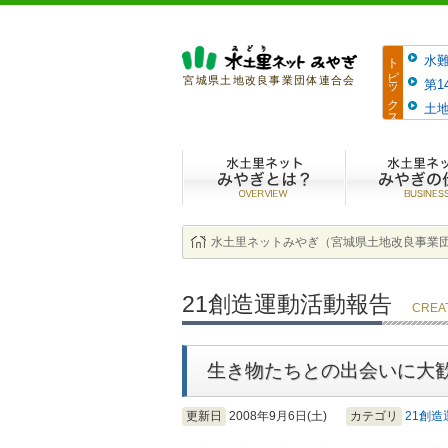
トピックス
水
宮城県土地改良事業団体連合会
第
土地
水土里ネットみ
水土里ネットみやぎ（宮城県土地改良事業
21創造運動活動報告
CREA
生き物たちとの出会いに大
更新日
2008年9月6日(土)
カテゴリ
21創