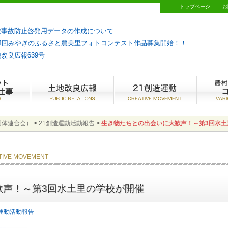
トップページ
お
難事故防止啓発用データの作成について
14回みやぎのふるさと農美里フォトコンテスト作品募集開始！！
改良広報639号
やぎとは？
水土里ネットみやぎの仕事
土地改良広報
21創造運
団体連合会）
>
21創造運動活動報告
>
生き物たちとの出会いに大歓声！～第3回水土
TIVE MOVEMENT
歓声！～第3回水土里の学校が開催
造運動活動報告