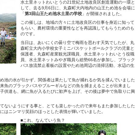
水土里ネットわいとうの21世紀土地改良区創造運動の一環
して、去る9月6日に、丸森町大内地内の山王ため池を会場
「
第3回山王ため池水土里の学校
」が開催されました。
この催しは、地域の方々に土地改良区の仕事を身近に知って
もらい、農村環境の重要性などを再認識してもらうためのも
のです。
当日は、あいにくの曇り空で梅雨を思わす天気でしたが、丸
森町立大内小学校女子ミニバスケットボールクラブの児童と
保護者、丸森町産業観光課職員、水土里ネットわいとう役職
員、水土里ネットみやぎ職員ら総勢66名が参加し、ブラッ
バス放流禁止看板の設置やため池周辺の清掃活動、水辺の生
め池の水が引かず、関係者は果たして魚が捕れるか気を揉んでいました
来魚のブラックバスやブルーギルなどの魚を捕まえることが出来まし
子供達も、網に魚が入るたびに歓声を上げ、その後は夢中で魚取りに興
てないようにする事と、とても楽しかったので来年もまた参加したした
にはニンマリ笑顔のほっとした表情が輝いていました。
■これ、なんていう魚？