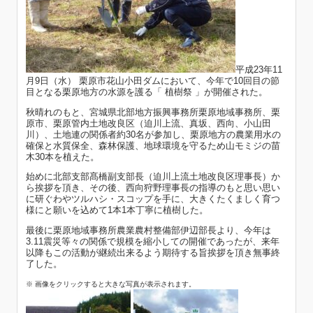
平成23年11
月9日（水） 栗原市花山小田ダムにおいて、今年で10回目の節
目となる栗原地方の水源を護る「 植樹祭 」が開催された。
秋晴れのもと、宮城県北部地方振興事務所栗原地域事務所、栗
原市、栗原管内土地改良区（迫川上流、真坂、西向、小山田
川）、土地連の関係者約30名が参加し、栗原地方の農業用水の
確保と水質保全、森林保護、地球環境を守るため山モミジの苗
木30本を植えた。
始めに北部支部髙橋副支部長（迫川上流土地改良区理事長）か
ら挨拶を頂き、その後、西向狩野理事長の指導のもと思い思い
に研ぐわやツルハシ・スコップを手に、大きくたくましく育つ
様にと願いを込めて1本1本丁寧に植樹した。
最後に栗原地域事務所農業農村整備部伊辺部長より、今年は
3.11震災等々の関係で規模を縮小しての開催であったが、来年
以降もこの活動が継続出来るよう期待する旨挨拶を頂き無事終
了した。
※ 画像をクリックすると大きな写真が表示されます。