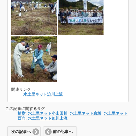
関連リンク ：
水土里ネット迫川上流
この記事に関するタグ
植樹
,
水土里ネット小山田川
,
水土里ネット真坂
,
水土里ネット
西向
,
水土里ネット迫川上流
次の記事へ
前の記事へ