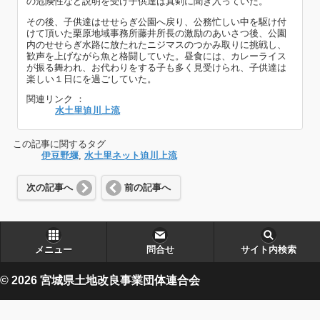
の危険性など説明を受け子供達は真剣に聞き入っていた。
その後、子供達はせせらぎ公園へ戻り、公務忙しい中を駆け付
けて頂いた栗原地域事務所藤井所長の激励のあいさつ後、公園
内のせせらぎ水路に放たれたニジマスのつかみ取りに挑戦し、
歓声を上げながら魚と格闘していた。昼食には、カレーライス
が振る舞われ、お代わりをする子も多く見受けられ、子供達は
楽しい１日にを過ごしていた。
関連リンク ：
水土里迫川上流
この記事に関するタグ
伊豆野堰
,
水土里ネット迫川上流
次の記事へ
前の記事へ
メニュー
問合せ
サイト内検索
© 2026 宮城県土地改良事業団体連合会