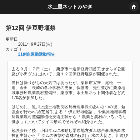
水土里ネットみやぎ
第12回 伊豆野堰祭
更新日
2011年9月27日(火)
カテゴリ
21創造運動活動報告
去る９月１７日（土）、栗原市一迫伊豆野頭首工せせらぎ公園
及び小田ダムにおいて、第１２回伊豆野堰祭が開催された。
当日は曇りがちの天気ではあったが、栗原市宝来、尾松、一
迫、金田、長崎の各小学校の児童、保護者、先生並びに栗原地
域事務所農業農村整備部、栗原市、水土里ネット関係者など約
170名が参加した。
はじめに、迫川上流土地改良区髙橋理事長のあいさつの後、勉
強会が行われ“紙芝居”による『 伊豆野堰物語 』や栗原地域事務
所農業農村整備部植松技術主幹から『 農業と農村のいろいろな
働き 』についてクイズ形式でそれぞれ紹介された。
勉強会終了後、小田ダムに移動し栗原地方ダム総合事務所鈴木
技術主幹から『 ダムの役割や森林の役割 』水の大切さ、川遊び