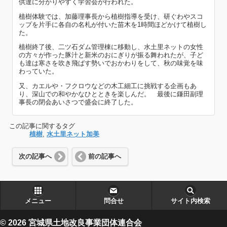
供達に分かりやすく学習会が行われた。
植樹体験では、加藤理事長から植樹指導を受け、研ぐわやスコ
ップを片手に各自の名札が付いた苗木を1時間ほどかけて植樹し
た。
植樹終了後、二ツ石ダム管理棟に移動し、水土里ネットの女性
の方々が作った豚汁と新米のおにぎりが振る舞われたが、子ど
も達は寒さを吹き飛ばす勢いでおかわりをして、秋の味覚を味
わっていた。
又、カエルや・フクロウなどの木工細工に挑戦する企画もあ
り、深山での和やかなひとときを楽しんだ。 最後に鎌田副理
事長の閉会あいさつで盛会に終了した。
この記事に関するタグ
植樹
,
水土里ネット加美
次の記事へ
前の記事へ
メニュー
問合せ
サイト内検索
© 2026 宮城県土地改良事業団体連合会