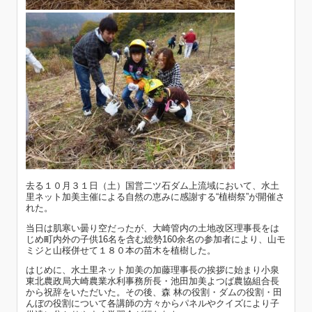
去る１０月３１日（土）国営二ツ石ダム上流域において、水土
里ネット加美主催による自然の恵みに感謝する“植樹祭”が開催さ
れた。
当日は肌寒い曇り空だったが、大崎管内の土地改区理事長をは
じめ町内外の子供16名を含む総勢160余名の参加者により、山モ
ミジと山桜併せて１８０本の苗木を植樹した。
はじめに、水土里ネット加美の加藤理事長の挨拶に始まり小泉
東北農政局大崎農業水利事務所長・池田加美よつば農協組合長
から祝辞をいただいた。その後、森 林の役割・ダムの役割・田
んぼの役割について各講師の方々からパネルやクイズにより子