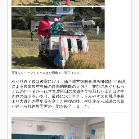
画像をクリックすると大きな画像でご覧頂けます。
稲刈り終了後は教室に戻り、仙台地方振興事務所NN部担当職員
による農業農村整備の多面的機能の大切さ、並びにあぐりねっ
と21の担当者からは学童農園田の水路等で採取した田んぼの生
き物の説明等があり、最後に水土里ネットみやぎ大倉川理事長
より大倉川の歴史等を交えた挨拶の後、生徒達から感謝の言葉
が述べられ体験学習の一切を終了しました。