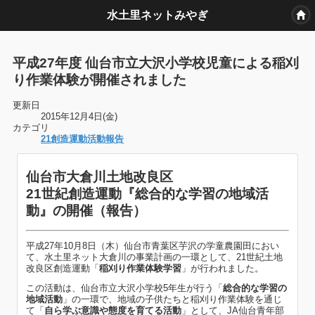
水土里ネットみやぎ
平成27年度 仙台市立大沢小学校児童による稲刈
り作業体験が開催されました
更新日
2015年12月4日(金)
カテゴリ
21創造運動活動報告
仙台市大倉川土地改良区
21世紀創造運動『総合的な学習の地域活
動』の開催（報告）
平成27年10月8日（木）仙台市青葉区芋沢の学童農園田におい
て、水土里ネット大倉川の事業計画の一環として、21世紀土地
改良区創造運動「
稲刈り作業体験学習
」が行われました。
この活動は、仙台市立大沢小学校5年生が行う「
総合的な学習の
地域活動
」の一環で、地域の子供たちと稲刈り作業体験を通じ
て「
自ら学ぶ意識や態度を育てる活動
」として、JA仙台青年部