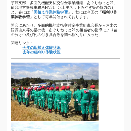
芋沢支部、多面的機能支払交付金事業組織、あぐりねっと21、
仙台地方振興事務所NN部、水土里ネットみやぎ等の協力のも
と、春には「
田植え作業体験学習
」、秋には今回の「
稲刈り作
業体験学習
」として毎年開催されております。
開会にあたり、多面的機能支払交付金事業組織会長からお米の
語源由来等の話の後、あぐりねっと21の担当者の指導により苗
の分けつ及び籾の付き具合等を調べ稲刈りに入った。
関連リンク :
今年の田植え体験状況
去年の稲刈り体験状況