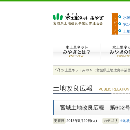
トピックス
水
宮城県土地改良事業団体連合会
第
土地
水土里ネットみ
水土里ネットみやぎ（宮城県土地改良事業
土地改良広報
PUBLIC RELATION
宮城土地改良広報 第602号
更新日
2013年8月20日(火)
カテゴリ
土地改