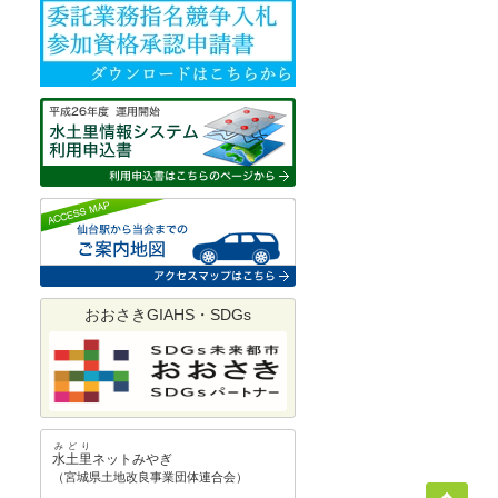
おおさきGIAHS・SDGs
みどり
水土里
ネットみやぎ
宮城県土地改良事業団体連合会