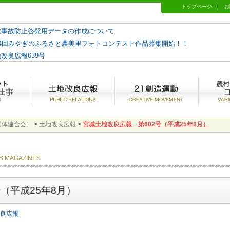
トップページ
お
難事故防止啓発用データの作成について
14回みやぎのふるさと農美里フォトコンテスト作品募集開始！！
改良広報639号
やぎとは？
水土里ネットみやぎの仕事
土地改良広報
21創造運
団体連合会）
>
土地改良広報
>
宮城土地改良広報 第602号（平成25年8月）
S MAGAZINES
（平成25年8月）
良広報