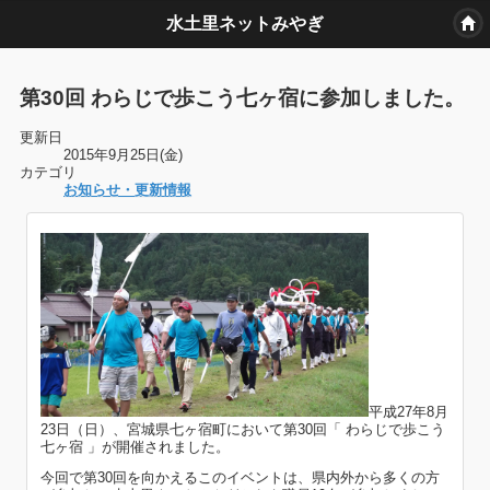
水土里ネットみやぎ
第30回 わらじで歩こう七ヶ宿に参加しました。
更新日
2015年9月25日(金)
カテゴリ
お知らせ・更新情報
平成27年8月
23日（日）、宮城県七ヶ宿町において第30回「 わらじで歩こう
七ヶ宿 」が開催されました。
今回で第30回を向かえるこのイベントは、県内外から多くの方