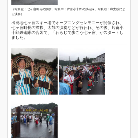
（写真左：七ヶ宿町長の挨拶、写真中：片倉小十郎の鉄砲隊、写真右：和太鼓によ
る演奏）
出発地七ヶ宿スキー場でオープニングセレモニーが開催され、
七ヶ宿町長の挨拶、太鼓の演奏などが行われ、その後、片倉小
十郎鉄砲隊の合図で、「わらじで歩こう七ヶ宿」がスタートし
ました。