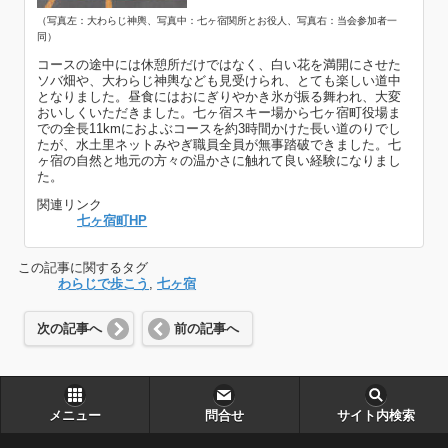
（写真左：大わらじ神輿、写真中：七ヶ宿関所とお役人、写真右：当会参加者一
同）
コースの途中には休憩所だけではなく、白い花を満開にさせた
ソバ畑や、大わらじ神輿なども見受けられ、とても楽しい道中
となりました。昼食にはおにぎりやかき氷が振る舞われ、大変
おいしくいただきました。七ヶ宿スキー場から七ヶ宿町役場ま
での全長11kmにおよぶコースを約3時間かけた長い道のりでし
たが、水土里ネットみやぎ職員全員が無事踏破できました。七
ヶ宿の自然と地元の方々の温かさに触れて良い経験になりまし
た。
関連リンク
七ヶ宿町HP
この記事に関するタグ
わらじで歩こう
,
七ヶ宿
次の記事へ
前の記事へ
メニュー
問合せ
サイト内検索