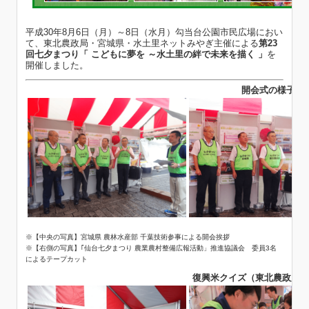
平成30年8月6日（月）～8日（水月）勾当台公園市民広場におい
て、東北農政局・宮城県・水土里ネットみやぎ主催による
第23
回七夕まつり「 こどもに夢を ～水土里の絆で未来を描く 」
を
開催しました。
開会式の様子
※【中央の写真】宮城県 農林水産部 千葉技術参事による開会挨拶
※【右側の写真】｢仙台七夕まつり 農業農村整備広報活動」推進協議会 委員3名
によるテープカット
復興米クイズ（東北農政局・