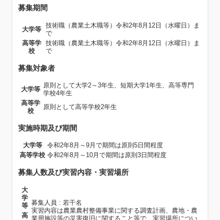
募集期間
技術職（農業土木職等）令和2年8月12日（水曜日）ま
大学等
で
高等学
技術職（農業土木職等）令和2年8月12日（水曜日）ま
校
で
募集対象者
原則として大学2～3年生、短期大学1年生、高等専門
大学等
学校4年生
高等学
原則として高等学校2年生
校
実施時期及び期間
大学等
令和2年8月～9月で期間は原則5日間程度
高等学校
令和2年8月～10月で期間は原則3日間程度
募集人数及び実習内容・実習場所
大
学
募集人員 : 若干名
等
実習内容は農業農村整備事業に関する調査計画、農地・農
高
業用施設等の災害復旧に関すること等で、実習場所につい