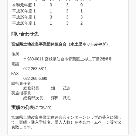
令和元年度
1
0
3
0
平成30年度
1
1
3
1
平成29年度
1
3
3
3
平成28年度
1
1
3
2
問い合わせ先
宮城県土地改良事業団体連合会（水土里ネットみやぎ）
住所
〒980-0011 宮城県仙台市青葉区上杉二丁目2番8号
電話
022-263-5811
FAX
022-268-6390
総括責任者
総務部長 畑 茂吉
実施指導員
総務部次長 澤田 武志
実績の公表について
宮城県土地改良事業団体連合会インターンシップの受入に関し
て、実績（受入学校名、受入人数）を本会ホームページ等で公
表致します。