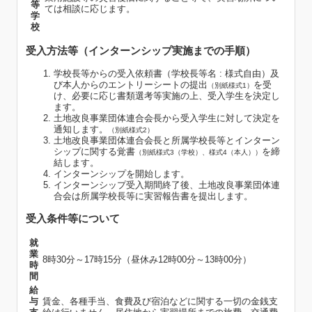
等
ては相談に応じます。
学
校
受入方法等（インターンシップ実施までの手順）
学校長等からの受入依頼書（学校長等名 : 様式自由）及
び本人からのエントリーシートの提出
を受
（別紙様式1）
け、必要に応じ書類選考等実施の上、受入学生を決定し
ます。
土地改良事業団体連合会長から受入学生に対して決定を
通知します。
（別紙様式2）
土地改良事業団体連合会長と所属学校長等とインターン
シップに関する覚書
を締
（別紙様式3（学校）、様式4（本人））
結します。
インターンシップを開始します。
インターンシップ受入期間終了後、土地改良事業団体連
合会は所属学校長等に実習報告書を提出します。
受入条件等について
就
業
8時30分～17時15分（昼休み12時00分～13時00分）
時
間
給
与
賃金、各種手当、食費及び宿泊などに関する一切の金銭支