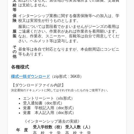
支
給は行いません。居住地から実習場所までの旅費、交通費
給
は支給しません。
等
保
インターンシップ業務に関する傷害保険等への加入は、学
険
校又は実習生が行うものとします。
服装については普段着でかまいませんがジーンズの着用は
服
ご遠慮ください。作業衣があれば作業衣を着用願います。
装
なお、作業衣、スニーカー、長靴等は自分で用意してくだ
さい。ヘルメット等は貸与します。
そ
昼食等は各自で対応となりますが、本会館周辺にコンビニ
の
等もあります。
他
各種様式
様式一括ダウンロード
（zip形式 : 36KB）
【ダウンロードファイル内訳】
決定通知のドキュメントに関してはそれぞれ合ったものをご使用下さい。
エントリーシート（xls形式）
受入通知書（doc形式）
覚書 学校記入用（doc形式）
覚書 本人記入用（doc形式）
《インターンシップ過去の実績》
受入学校数（校）
受入人数（人）
年 度
高 校
大 学
高 校
大 学