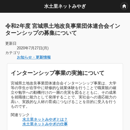
水土里ネットみやぎ
令和2年度 宮城県土地改良事業団体連合会イン
ターンシップの募集について
更新日
2020年7月27日(月)
カテゴリ
お知らせ・更新情報
インターンシップ事業の実施について
宮城県土地改良事業団体連合会インターンシップ事業は、大学
等の学生が在学中に研修的な就業体験を行うことで職業観の確
立や勉学への動機付けの一層の充実を図るとともに、その成果
を就職後に能力として発揮することで、実社会への適応能力の
高い、実践的な人材の育成につなげることを目的に受入を行う
ものです。
関連リンク :
水土里ネットみやぎとは？
水土里ネットみやぎの仕事