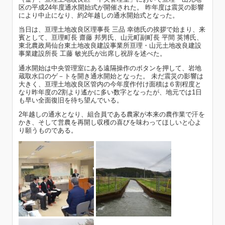
区の平成24年度通水開始式が開催された。 昨年度は震災の影響
により中止になり、約2年越しの通水開始式となった。
当日は、亘理土地改良区理事長 三品 幸徳氏の挨拶で始まり、来
賓として、亘理町長 齋藤 邦男氏、山元町副町長 平間 英博氏、
東北農政局仙台東土地改良建設事業所亘理・山元土地改良建設
事業建設所長 工藤 敏光氏が出席し祝辞を述べた。
通水開始は中央管理室にある遠隔操作のボタンを押して、岩地
蔵取水口のゲ－トを開き通水開始となった。 未だ震災の影響は
大きく、亘理土地改良区管内の今年度作付け面積は６割程度と
なり昨年度の2割より遙かに多い数字となったが、地元では1日
も早い全面復旧を待ち望んでいる。
2年越しの通水となり、組合員である農家が本来の農作業で汗を
かき、そして営農を再開し収穫の喜びを味わってほしいと心よ
り願うものである。