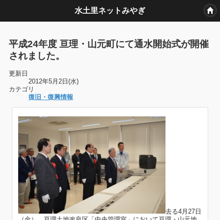
水土里ネットみやぎ
平成24年度 亘理・山元町にて通水開始式が開催
されました。
更新日
2012年5月2日(水)
カテゴリ
復旧・復興情報
去る4月27日
（金）、亘理土地改良区「中央管理室」において亘理・山元地