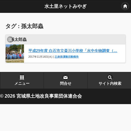
水土里ネットみやぎ
タグ : 孫太郎蟲
孫太郎蟲
平成29年度 白石市立斎川小学校「水中生物調査（…
2017年11月14日(火) |
21創造運動活動報告
メニュー
問合せ
サイト内検索
© 2026 宮城県土地改良事業団体連合会