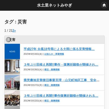
水土里ネットみやぎ
タグ : 災害
1 / 2
1
2
»
災害
平成27年 台風18号等による大雨に係る災害情報…
2015年9月16日(水) |
お知らせ・更新情報
３年ぶり田植え再開!!豊作・復興祈願祭が開催され…
2013年5月28日(火) |
復旧・復興情報
県営農地災害復旧事業亘理・山元町地区工事 安全祈…
2013年5月27日(月) |
復旧・復興情報
３年ぶり田植え再開!!豊作復興祈願祭が開催される…
2013年5月22日(水) |
復旧・復興情報